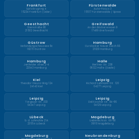
Frankfurt
Fürstenwalde
Spitzkrugring 4
Auto-Focus 3
15234 Frankfurt (Oder)
15517 Fürstenwalde / Spree
Geesthacht
Greifswald
Steinstraße 80
An den Bäckerwiesen 9
21502 Geesthacht
17489 Greifswald
Güstrow
Hamburg
Verbindungschaussee 8c
Curslacker Neuer Deich 66
18273 Güstrow
21029 Hamburg
Hamburg
Halle
Jenfelder Allee 2-4
Berliner Str. 238
22043 Hamburg
06122 Halle (Saale)
Kiel
Leipzig
Theodor-Heuss-Ring 124
Richard-Lehmann-Str. 120
24143 Kiel
04277 Leipzig
Leipzig
Leipzig
Torgauer Str. 333
Delitzscher Str. 84-86
04347 Leipzig
04129 Leipzig
Lübeck
Magdeburg
b. d. Lohmühle 21A
Liebknechtstr. 66-68
23554 Lübeck
39110 Magdeburg
Magdeburg
Neubrandenburg