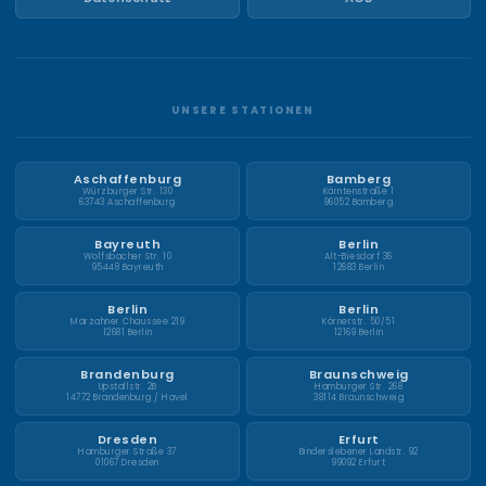
UNSERE STATIONEN
Aschaffenburg
Bamberg
Würzburger Str. 130
Kärntenstraße 1
63743 Aschaffenburg
96052 Bamberg
Bayreuth
Berlin
Wolfsbacher Str. 10
Alt-Biesdorf 36
95448 Bayreuth
12683 Berlin
Berlin
Berlin
Marzahner Chaussee 219
Körnerstr. 50/51
12681 Berlin
12169 Berlin
Brandenburg
Braunschweig
Upstallstr. 2B
Hamburger Str. 268
14772 Brandenburg / Havel
38114 Braunschweig
Dresden
Erfurt
Hamburger Straße 37
Binderslebener Landstr. 92
01067 Dresden
99092 Erfurt