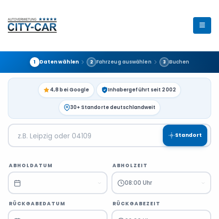
Daten wählen
Fahrzeug auswählen
Buchen
1
2
3
4,8 bei Google
Inhabergeführt seit 2002
30+ Standorte deutschlandweit
Standort
ABHOLDATUM
ABHOLZEIT
08:00 Uhr
RÜCKGABEDATUM
RÜCKGABEZEIT