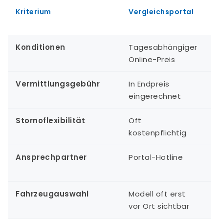
C
Kriterium
Vergleichsportal
C
A
Konditionen
Tagesabhängiger
H
Online-Preis
M
Vermittlungsgebühr
In Endpreis
K
eingerechnet
Stornoflexibilität
Oft
I
kostenpflichtig
Ansprechpartner
Portal-Hotline
P
S
Fahrzeugauswahl
Modell oft erst
D
vor Ort sichtbar
S