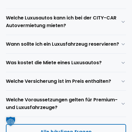
Welche Luxusautos kann ich bei der CITY-CAR
Autovermietung mieten?
Verfügbar sind je nach Station Premium-
Wann sollte ich ein Luxusfahrzeug reservieren?
Limousinen, gehobene SUV, Cabrios und sportliche
Coupés bekannter Marken.
Für Hochzeiten, Jubiläen und größere Familienfeiern
Was kostet die Miete eines Luxusautos?
empfehlen wir eine Reservierung 6 bis 12 Wochen
im Voraus.
Die Preise hängen von Fahrzeugklasse, Mietdauer,
Welche Versicherung ist im Preis enthalten?
Saison, Kilometerpaket und gewählter
Versicherung ab.
Im Grundtarif ist immer die Kfz-
Welche Voraussetzungen gelten für Premium-
Haftpflichtversicherung enthalten. Für
und Luxusfahrzeuge?
Premiumfahrzeuge empfehlen wir eine Vollkasko
mit reduzierter Selbstbeteiligung.
Für höhere Fahrzeugklassen gelten in der Regel
Mindestalter und Mindestführerscheinbesitzdauer.
Alle häufigen Fragen