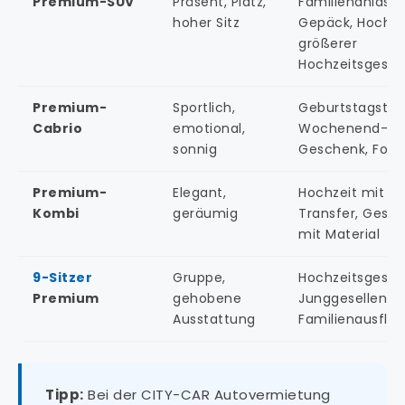
Premium-SUV
Präsent, Platz,
Familienanlass,
hoher Sitz
Gepäck, Hochze
größerer
Hochzeitsgesell
Premium-
Sportlich,
Geburtstagstou
Cabrio
emotional,
Wochenend-Aus
sonnig
Geschenk, Foto
Premium-
Elegant,
Hochzeit mit G
Kombi
geräumig
Transfer, Gesch
mit Material
9-Sitzer
Gruppe,
Hochzeitsgesell
Premium
gehobene
Junggesellenab
Ausstattung
Familienausflug
Tipp:
Bei der CITY-CAR Autovermietung