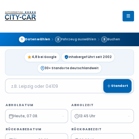
Daten wählen
Fahrzeug auswählen
Buchen
1
2
3
4,8 bei Google
Inhabergeführt seit 2002
30+ Standorte deutschlandweit
Standort
ABHOLDATUM
ABHOLZEIT
Heute, 07.08.
13:45 Uhr
RÜCKGABEDATUM
RÜCKGABEZEIT