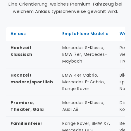
Eine Orientierung, welches Premium-Fahrzeug bei
welchem Anlass typischerweise gewählt wird.
Anlass
Empfohlene Modelle
War
Hochzeit
Mercedes S-Klasse,
Reprä
klassisch
BMW 7er, Mercedes-
viel 
Maybach
Trau
Hochzeit
BMW 4er Cabrio,
Bild
modern/sportlich
Mercedes E-Cabrio,
sport
Range Rover
Note
Premiere,
Mercedes S-Klasse,
Diskr
Theater, Gala
Audi A8
Komf
Familienfeier
Range Rover, BMW X7,
Beque
Mercedes GLS
viel