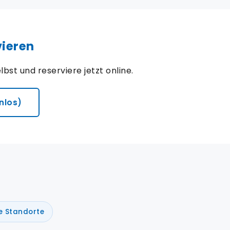
vieren
bst und reserviere jetzt online.
nlos)
le Standorte