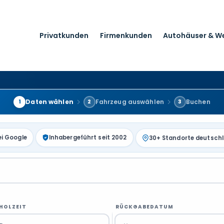
Privatkunden
Firmenkunden
Autohäuser & W
Daten wählen
Fahrzeug auswählen
Buchen
1
2
3
ei Google
Inhabergeführt seit 2002
30+ Standorte deutsch
HOLZEIT
RÜCKGABEDATUM