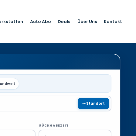
erkstätten
Auto Abo
Deals
Über Uns
Kontakt
landweit
Standort
RÜCKGABEZEIT