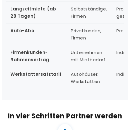
Langzeitmiete (ab
Selbstständige,
Pro Ve
28 Tagen)
Firmen
gesta
Auto-Abo
Privatkunden,
Pro V
Firmen
Firmenkunden-
Unternehmen
Indivi
Rahmenvertrag
mit Mietbedarf
Werkstattersatztarif
Autohäuser,
Indivi
Werkstätten
In vier Schritten Partner werden