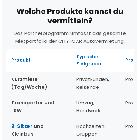
Welche Produkte kannst du
vermitteln?
Das Partnerprogramm umfasst das gesamte
Mietportfolio der CITY-CAR Autovermietung.
Typische
Produkt
Provi
Zielgruppe
Kurzmiete
Privatkunden,
Pro B
(Tag/Woche)
Reisende
Transporter und
Umzug,
Pro B
LKW
Handwerk
9-Sitzer
und
Hochzeiten,
Pro B
Kleinbus
Gruppen