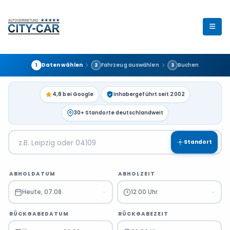
Daten wählen
Fahrzeug auswählen
Buchen
1
2
3
4,8 bei Google
Inhabergeführt seit 2002
30+ Standorte deutschlandweit
Standort
ABHOLDATUM
ABHOLZEIT
Heute, 07.08.
12:00 Uhr
RÜCKGABEDATUM
RÜCKGABEZEIT