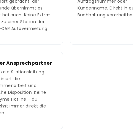
ort gebracht, der
Auftragsnummer oder
unde übernimmt es
Kundenname. Direkt in e
t bei euch. Keine Extra-
Buchhaltung verarbeitbar
 zu einer Station der
-CAR Autovermietung.
er Ansprechpartner
okale Stationsleitung
iniert die
mmenarbeit und
che Disposition. Keine
yme Hotline – du
chst immer direkt die
on.