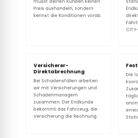
musst deinen Kunden keinen
Stand
Preis aushandeln, sondern
Endk
kennst die Konditionen vorab.
direk
Fahrt
CITY
Versicherer-
Fest
Direktabrechnung
Die l
Bei Schadensfällen arbeiten
koord
wir mit Versicherungen und
Zusa
Schadenmanagern
tägli
zusammen. Der Endkunde
anon
bekommt das Fahrzeug, die
errei
Versicherung die Rechnung.
Stati