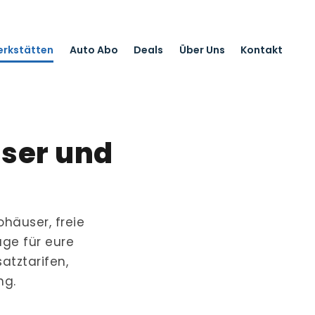
erkstätten
Auto Abo
Deals
Über Uns
Kontakt
user und
ohäuser, freie
ge für eure
atztarifen,
ng.