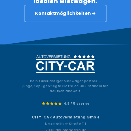
idealen Mietwagen.
Kontaktmöglichkeiten
Dein zuverlässiger Mietwagenpartner –
junge, top-gepflegte Flotte an 30+ Standorten
deutschlandweit.
4,8 / 5 Sterne
CITY-CAR Autovermietung GmbH
Neustrelitzer Straße 111
17033 Neubrandenburg