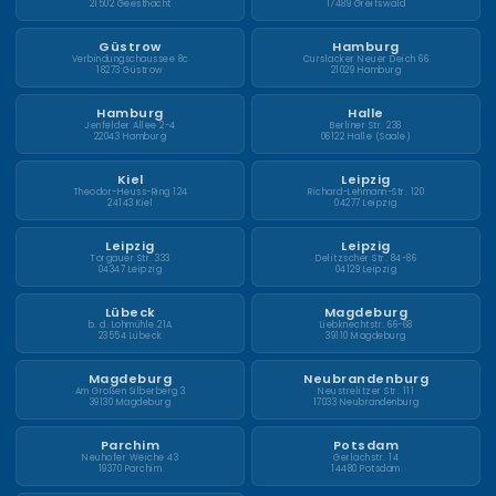
21502 Geesthacht
17489 Greifswald
Güstrow
Hamburg
Verbindungschaussee 8c
Curslacker Neuer Deich 66
18273 Güstrow
21029 Hamburg
Hamburg
Halle
Jenfelder Allee 2-4
Berliner Str. 238
22043 Hamburg
06122 Halle (Saale)
Kiel
Leipzig
Theodor-Heuss-Ring 124
Richard-Lehmann-Str. 120
24143 Kiel
04277 Leipzig
Leipzig
Leipzig
Torgauer Str. 333
Delitzscher Str. 84-86
04347 Leipzig
04129 Leipzig
Lübeck
Magdeburg
b. d. Lohmühle 21A
Liebknechtstr. 66-68
23554 Lübeck
39110 Magdeburg
Magdeburg
Neubrandenburg
Am Großen Silberberg 3
Neustrelitzer Str. 111
39130 Magdeburg
17033 Neubrandenburg
Parchim
Potsdam
Neuhofer Weiche 43
Gerlachstr. 14
19370 Parchim
14480 Potsdam