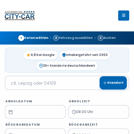
Daten wählen
Fahrzeug auswählen
Buchen
1
2
3
4,8 bei Google
Inhabergeführt seit 2002
30+ Standorte deutschlandweit
Standort
ABHOLDATUM
ABHOLZEIT
08:00 Uhr
RÜCKGABEDATUM
RÜCKGABEZEIT