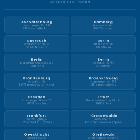
UNSERE STATIONEN
Aschaffenburg
Bamberg
Würzburger Str. 130
Kärntenstraße 1
63743 Aschaffenburg
96052 Bamberg
Bayreuth
Berlin
Wolfsbacher Str. 10
Alt-Biesdorf 36
95448 Bayreuth
12683 Berlin
Berlin
Berlin
Marzahner Chaussee 219
Körnerstr. 50/51
12681 Berlin
12169 Berlin
Brandenburg
Braunschweig
Upstallstr. 2B
Hamburger Str. 268
14772 Brandenburg / Havel
38114 Braunschweig
Dresden
Erfurt
Hamburger Straße 37
Binderslebener Landstr. 92
01067 Dresden
99092 Erfurt
Frankfurt
Fürstenwalde
Spitzkrugring 4
Auto-Focus 3
15234 Frankfurt (Oder)
15517 Fürstenwalde / Spree
Geesthacht
Greifswald
Steinstraße 80
An den Bäckerwiesen 9