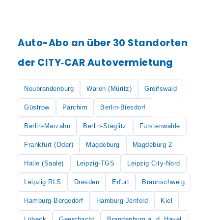
Auto-Abo an über 30 Standorten
der CITY‑CAR Autovermietung
Neubrandenburg
Waren (Müritz)
Greifswald
Güstrow
Parchim
Berlin-Biesdorf
Berlin-Marzahn
Berlin-Steglitz
Fürstenwalde
Frankfurt (Oder)
Magdeburg
Magdeburg 2
Halle (Saale)
Leipzig-TGS
Leipzig City-Nord
Leipzig RLS
Dresden
Erfurt
Braunschweig
Hamburg-Bergedorf
Hamburg-Jenfeld
Kiel
Lübeck
Geesthacht
Brandenburg a. d. Havel