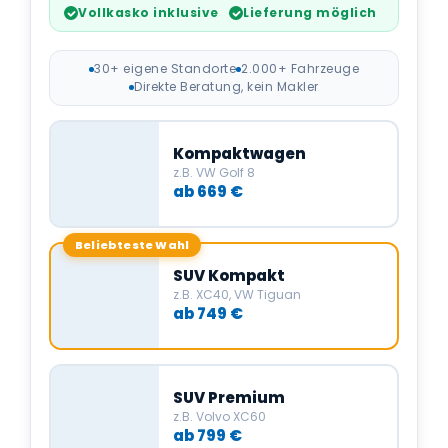
Vollkasko inklusive
Lieferung möglich
30+ eigene Standorte
2.000+ Fahrzeuge
Direkte Beratung, kein Makler
Kompaktwagen
z.B. VW Golf 8
ab 669 €
Beliebteste Wahl
SUV Kompakt
z.B. XC40, VW Tiguan
ab 749 €
SUV Premium
z.B. Volvo XC60
ab 799 €