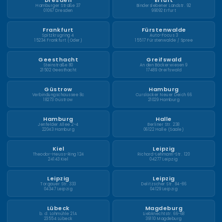
Hamburger Straße 37
Binderslebener Landstr. 92
01067 Dresden
99092 Erfurt
Frankfurt
Fürstenwalde
Spitzkrugring 4
Auto-Focus 3
15234 Frankfurt (Oder)
15517 Fürstenwalde / Spree
Geesthacht
Greifswald
Steinstraße 80
An den Bäckerwiesen 9
21502 Geesthacht
17489 Greifswald
Güstrow
Hamburg
Verbindungschaussee 8c
Curslacker Neuer Deich 66
18273 Güstrow
21029 Hamburg
Hamburg
Halle
Jenfelder Allee 2-4
Berliner Str. 238
22043 Hamburg
06122 Halle (Saale)
Kiel
Leipzig
Theodor-Heuss-Ring 124
Richard-Lehmann-Str. 120
24143 Kiel
04277 Leipzig
Leipzig
Leipzig
Torgauer Str. 333
Delitzscher Str. 84-86
04347 Leipzig
04129 Leipzig
Lübeck
Magdeburg
b. d. Lohmühle 21A
Liebknechtstr. 66-68
23554 Lübeck
39110 Magdeburg