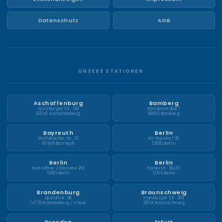
Datenschutz
AGB
UNSERE STATIONEN
Aschaffenburg
Bamberg
Würzburger Str. 130
Kärntenstraße 1
63743 Aschaffenburg
96052 Bamberg
Bayreuth
Berlin
Wolfsbacher Str. 10
Alt-Biesdorf 36
95448 Bayreuth
12683 Berlin
Berlin
Berlin
Marzahner Chaussee 219
Körnerstr. 50/51
12681 Berlin
12169 Berlin
Brandenburg
Braunschweig
Upstallstr. 2B
Hamburger Str. 268
14772 Brandenburg / Havel
38114 Braunschweig
Dresden
Erfurt