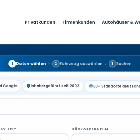
Privatkunden
Firmenkunden
Autohäuser & W
Daten wählen
Fahrzeug auswählen
Buchen
1
2
3
ei Google
Inhabergeführt seit 2002
30+ Standorte deutsch
HOLZEIT
RÜCKGABEDATUM