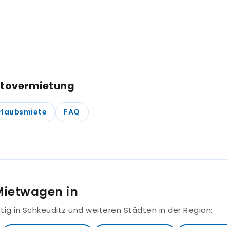
hne Kreditkarte. Eine EC-Karte oder Bankkarte genügt. Da
utovermietung
rlaubsmiete
FAQ
Mietwagen in
g in Schkeuditz und weiteren Städten in der Region: