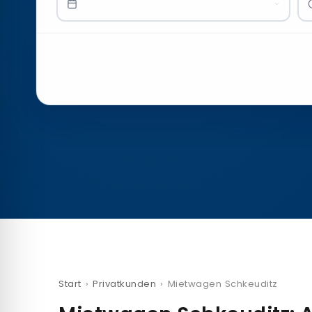
Start
›
Privatkunden
›
Mietwagen Schkeuditz