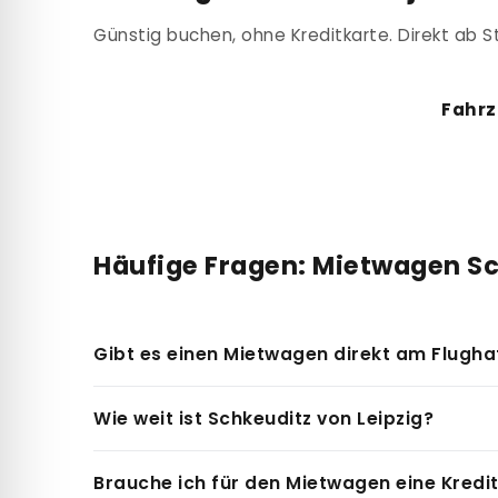
Günstig buchen, ohne Kreditkarte. Direkt ab St
Fahrz
Häufige Fragen: Mietwagen S
Gibt es einen Mietwagen direkt am Flughaf
Am Flughafen Leipzig/Halle (LEJ) gibt es Termi
Wie weit ist Schkeuditz von Leipzig?
nächste Station in Leipzig liegt ca. 15 km vom 
Schkeuditz liegt ca. 15 km nordwestlich von Lei
Brauche ich für den Mietwagen eine Kredi