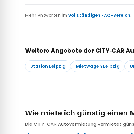
Nein. Die CITY-CAR Autovermietung vermietet o
Mehr Antworten im
vollständigen FAQ-Bereich
.
Weitere Angebote der CITY‑CAR A
Station Leipzig
Mietwagen Leipzig
U
Wie miete ich günstig einen 
Die CITY-CAR Autovermietung vermietet günsti