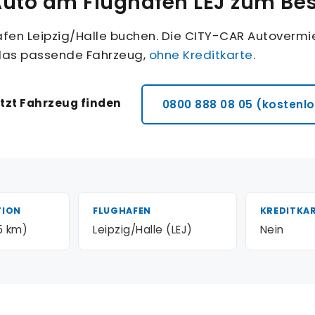
uto am Flughafen LEJ zum Bes
en Leipzig/Halle buchen. Die CITY-CAR Autovermiet
 das passende Fahrzeug,
ohne Kreditkarte
.
tzt Fahrzeug finden
0800 888 08 05 (kostenlo
TION
FLUGHAFEN
KREDITKA
15 km)
Leipzig/Halle (LEJ)
Nein