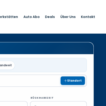
erkstätten
Auto Abo
Deals
Über Uns
Kontakt
landweit
Standort
RÜCKGABEZEIT