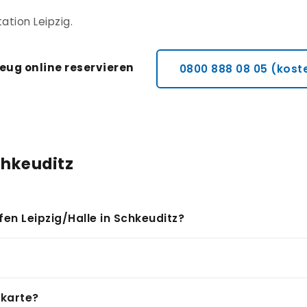
ation Leipzig.
eug online reservieren
0800 888 08 05 (kost
chkeuditz
en Leipzig/Halle in Schkeuditz?
nal-Autovermietungen, jedoch keine eigene CITY-CAR Autov
Flughafen entfernt. Viele Reisende wählen diese Option, da 
pzig. Die CITY-CAR Autovermietung Station Leipzig ist über
tkarte?