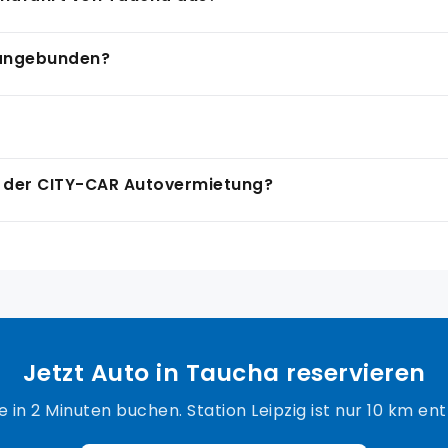
on der CITY-CAR Autovermietung anreist, kannst du das F
iehlt es sich, in Taucha selbst zu parken und die nahe g
Brandis nach Naunhof, von dort zum Störmthaler See und z
 angebunden?
inem Tag gut mit Pausen und Besichtigungen verbinden. Alt
lturstationen. Mit einem Mietwagen von der CITY-CAR Auto
 Taucha) und der A9 (AS Leipzig-Nord). Über die A14 errei
ördlicher Richtung führt die A14 nach Halle und Magdebur
stigen Lage und kannst sowohl Sachsen als auch Sachsen
er romanischen Stadtkirche St. Moritz, die zu den ältesten
i der CITY-CAR Autovermietung?
chulen der Region und hat eine lange Geschichte im Bildu
ders im Frühling und Sommer sehr beliebt sind. Mit dem 
tovermietung.de und wählst die Station Leipzig als Abholo
 Minuten: Fahrzeugkategorie auswählen, Datum und Uhrzei
pzig helfen dir bei allen Fragen zur Fahrzeugauswahl und d
Jetzt Auto in Taucha reservieren
e in 2 Minuten buchen. Station Leipzig ist nur 10 km ent