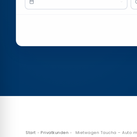
Start
›
Privatkunden
›
Mietwagen Taucha – Auto m