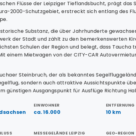
schen Flüsse der Leipziger Tieflandsbucht, prägt das 
ura-2000-Schutzgebiet, erstreckt sich entlang des Flus
pe.
istorische Substanz, die über Jahrhunderte gewachsen 
auwerk der Stadt und zählt zu den bemerkenswerten K
ichsten Schulen der Region und belegt, dass Taucha tr
t. Mit einem Mietwagen von der CITY-CAR Autovermiet
uchaer Steinbruch, der als bekanntes Segelfluggeländ
egelflug, sondern auch attraktive Aussichtspunkte übe
m günstigen Ausgangspunkt für Ausflüge Richtung Hal
EINWOHNER
ENTFERNUNG 
rdsachsen
ca. 16.000
10 km
HLUSS
MESSEGELÄNDE LEIPZIG
GEO-REGION