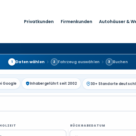
Privatkunden
Firmenkunden
Autohäuser & W
Daten wählen
Fahrzeug auswählen
Buchen
1
2
3
ei Google
Inhabergeführt seit 2002
30+ Standorte deutsch
HOLZEIT
RÜCKGABEDATUM