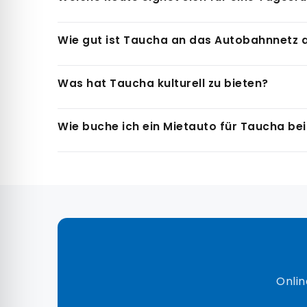
Einrichtungen. Wenn du mit einem Mietwagen v
Für längere Besuche oder Mehrtagesmieten empf
Eine schöne Rundfahrt führt von Taucha über 
Wie gut ist Taucha an das Autobahnnetz
Strecke beträgt rund 65 km und lässt sich in e
und Jesewitz ebenfalls reizvolle Natur- und Ku
Taucha liegt sehr günstig zwischen der A14 (AS
Was hat Taucha kulturell zu bieten?
Minuten und die Innenstadt in 20 Minuten. In n
Autovermietung profitierst du von dieser gün
Taucha besitzt eine historische Altstadt mit d
Wie buche ich ein Mietauto für Taucha be
Das Gymnasium Taucha ist eine der ältesten S
Naturschutzgebiete und Wanderwege, die beson
Du buchst dein Mietauto online auf city-car-au
Leipzig, Eilenburg oder Wurzen ergänzen.
Taucha. Die Buchung selbst dauert nur wenige
abschließen. Die Mitarbeiter am Schalter in Lei
Onlin