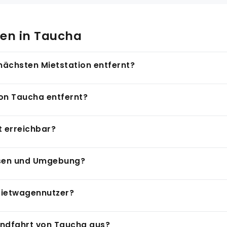
en in Taucha
 nächsten Mietstation entfernt?
chaer Steinbruch, nordöstlich des Stadtzentrums. Die CITY
von Taucha entfernt?
. Der Flugplatz ist als Segelfluggelände bekannt und eine b
annst du das Gelände bequem anfahren und auch weitere 
estlich von Taucha und ist über die A14 in rund 15 Minut
t erreichbar?
kplatzsuche rund um die Messe, da du das Fahrzeug flexib
ahnmesse ist ein eigenes Fahrzeug ein klarer Vorteil, da 
n der Parthenaue und ist ein beliebtes Naherholungsziel fü
usen und Umgebung?
lmöglichkeiten und ruhige Spazierwege entlang des Ufers
 Gewässer und Naturschutzgebiete entlang des Flusslaufs 
r die Landstraßen nördlich von Taucha gut erreichbar. Für
 Mietwagennutzer?
agen und Kombis, die auch längere Etappen entspannt ab
ausreichend Komfort für die Strecke auswählen kannst.
kostenlose Parkmöglichkeiten zur Verfügung, darunter am 
undfahrt von Taucha aus?