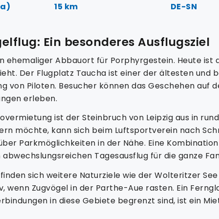
ha)
15 km
DE-SN
lflug: Ein besonderes Ausflugsziel
n ehemaliger Abbauort für Porphyrgestein. Heute ist d
eht. Der Flugplatz Taucha ist einer der ältesten und 
ldung von Piloten. Besucher können das Geschehen au
ungen erleben.
ermietung ist der Steinbruch von Leipzig aus in rund
pern möchte, kann sich beim Luftsportverein nach Sc
 über Parkmöglichkeiten in der Nähe. Eine Kombination
 abwechslungsreichen Tagesausflug für die ganze Fami
inden sich weitere Naturziele wie der Wolteritzer Se
v, wenn Zugvögel in der Parthe-Aue rasten. Ein Ferngl
bindungen in diese Gebiete begrenzt sind, ist ein Mie