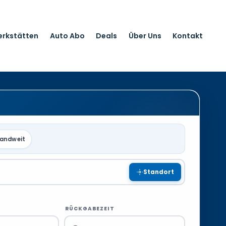
erkstätten
Auto Abo
Deals
Über Uns
Kontakt
landweit
Standort
RÜCKGABEZEIT