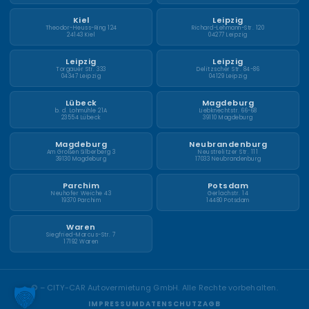
Kiel
Leipzig
Theodor-Heuss-Ring 124
Richard-Lehmann-Str. 120
24143 Kiel
04277 Leipzig
Leipzig
Leipzig
Torgauer Str. 333
Delitzscher Str. 84-86
04347 Leipzig
04129 Leipzig
Lübeck
Magdeburg
b. d. Lohmühle 21A
Liebknechtstr. 66-68
23554 Lübeck
39110 Magdeburg
Magdeburg
Neubrandenburg
Am Großen Silberberg 3
Neustrelitzer Str. 111
39130 Magdeburg
17033 Neubrandenburg
Parchim
Potsdam
Neuhofer Weiche 43
Gerlachstr. 14
19370 Parchim
14480 Potsdam
Waren
Siegfried-Marcus-Str. 7
17192 Waren
©
– CITY-CAR Autovermietung GmbH. Alle Rechte vorbehalten.
IMPRESSUM
DATENSCHUTZ
AGB