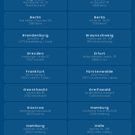
Wolfsbacher Str. 10
Alt-Biesdorf 36
95448 Bayreuth
12683 Berlin
Berlin
Berlin
Marzahner Chaussee 219
Körnerstr. 50/51
12681 Berlin
12169 Berlin
Brandenburg
Braunschweig
Upstallstr. 2B
Hamburger Str. 268
14772 Brandenburg / Havel
38114 Braunschweig
Dresden
Erfurt
Hamburger Straße 37
Binderslebener Landstr. 92
01067 Dresden
99092 Erfurt
Frankfurt
Fürstenwalde
Spitzkrugring 4
Auto-Focus 3
15234 Frankfurt (Oder)
15517 Fürstenwalde / Spree
Geesthacht
Greifswald
Steinstraße 80
An den Bäckerwiesen 9
21502 Geesthacht
17489 Greifswald
Güstrow
Hamburg
Verbindungschaussee 8c
Curslacker Neuer Deich 66
18273 Güstrow
21029 Hamburg
Hamburg
Halle
Jenfelder Allee 2-4
Berliner Str. 238
22043 Hamburg
06122 Halle (Saale)