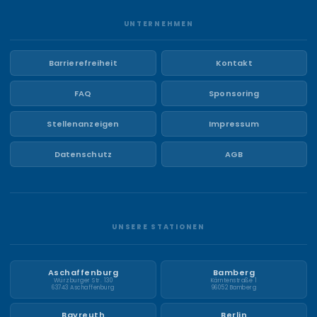
UNTERNEHMEN
Barrierefreiheit
Kontakt
FAQ
Sponsoring
Stellenanzeigen
Impressum
Datenschutz
AGB
UNSERE STATIONEN
Aschaffenburg
Bamberg
Würzburger Str. 130
Kärntenstraße 1
63743 Aschaffenburg
96052 Bamberg
Bayreuth
Berlin