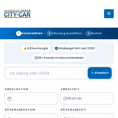
Daten wählen
Fahrzeug auswählen
Buchen
1
2
3
4,8 bei Google
Inhabergeführt seit 2002
30+ Standorte deutschlandweit
Standort
ABHOLDATUM
ABHOLZEIT
08:00 Uhr
RÜCKGABEDATUM
RÜCKGABEZEIT