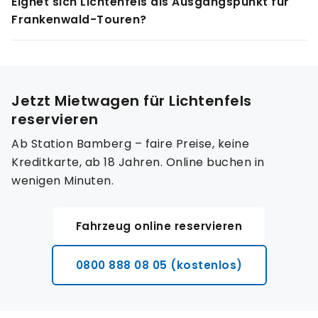
Eignet sich Lichtenfels als Ausgangspunkt für
Mit dem Zug ab Lichtenfels Bahnhof in ca. 25
Frankenwald-Touren?
Minuten bis Bamberg Hauptbahnhof, von dort
kurze Fahrt zur Station.
Ja. Der Frankenwald liegt ca. 30 km nordöstlich.
Mit dem Mietwagen erreichst du auch Coburg,
Vierzehnheiligen und Schloss Banz bequem in 20
Jetzt Mietwagen für Lichtenfels
bis 30 Minuten. Für hügeligeres Terrain empfiehlt
reservieren
sich ein
SUV
.
Ab Station Bamberg – faire Preise, keine
Kreditkarte, ab 18 Jahren. Online buchen in
wenigen Minuten.
Fahrzeug online reservieren
0800 888 08 05 (kostenlos)