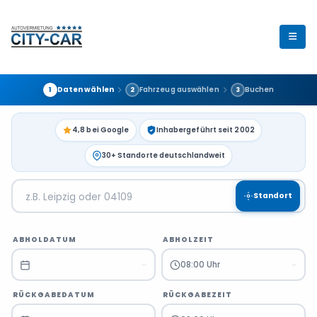
Daten wählen
Fahrzeug auswählen
Buchen
1
2
3
4,8 bei Google
Inhabergeführt seit 2002
30+ Standorte deutschlandweit
Standort
ABHOLDATUM
ABHOLZEIT
08:00 Uhr
RÜCKGABEDATUM
RÜCKGABEZEIT