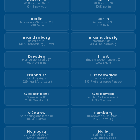
Bayreuth
Berlin
Wolfsbacher Str. 10
Alt-Biesdorf 36
95448 Bayreuth
12683 Berlin
Berlin
Berlin
Marzahner Chaussee 219
Körnerstr. 50/51
12681 Berlin
12169 Berlin
Brandenburg
Braunschweig
Upstallstr. 2B
Hamburger Str. 268
14772 Brandenburg / Havel
38114 Braunschweig
Dresden
Erfurt
Hamburger Straße 37
Binderslebener Landstr. 92
01067 Dresden
99092 Erfurt
Frankfurt
Fürstenwalde
Spitzkrugring 4
Auto-Focus 3
15234 Frankfurt (Oder)
15517 Fürstenwalde / Spree
Geesthacht
Greifswald
Steinstraße 80
An den Bäckerwiesen 9
21502 Geesthacht
17489 Greifswald
Güstrow
Hamburg
Verbindungschaussee 8c
Curslacker Neuer Deich 66
18273 Güstrow
21029 Hamburg
Hamburg
Halle
Jenfelder Allee 2-4
Berliner Str. 238
22043 Hamburg
06122 Halle (Saale)