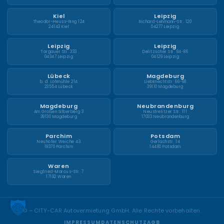
Kiel
Leipzig
Theodor-Heuss-Ring 124
Richard-Lehmann-Str. 120
24143 Kiel
04277 Leipzig
Leipzig
Leipzig
Torgauer Str. 333
Delitzscher Str. 84-86
04347 Leipzig
04129 Leipzig
Lübeck
Magdeburg
b. d. Lohmühle 21A
Liebknechtstr. 66-68
23554 Lübeck
39110 Magdeburg
Magdeburg
Neubrandenburg
Am Großen Silberberg 3
Neustrelitzer Str. 111
39130 Magdeburg
17033 Neubrandenburg
Parchim
Potsdam
Neuhofer Weiche 43
Gerlachstr. 14
19370 Parchim
14480 Potsdam
Waren
Siegfried-Marcus-Str. 7
17192 Waren
©
– CITY-CAR Autovermietung GmbH. Alle Rechte vorbehalten.
IMPRESSUM
DATENSCHUTZ
AGB