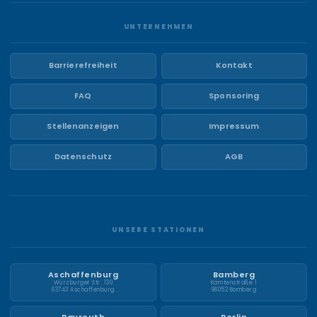
UNTERNEHMEN
Barrierefreiheit
Kontakt
FAQ
Sponsoring
Stellenanzeigen
Impressum
Datenschutz
AGB
UNSERE STATIONEN
Aschaffenburg
Bamberg
Würzburger Str. 130
Kärntenstraße 1
63743 Aschaffenburg
96052 Bamberg