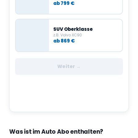
ab 799 €
SUV Oberklasse
z.B. Volvo XC90
ab 869 €
Weiter →
Was ist im Auto Abo enthalten?