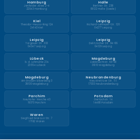
Hamburg
Halle
Jenfelder Allee 2-4
Berliner Str. 238
22043 Hamburg
06122 Halle (Saale)
Kiel
Leipzig
Theodor-Heuss-Ring 124
Richard-Lehmann-Str. 120
24143 Kiel
04277 Leipzig
Leipzig
Leipzig
Torgauer Str. 333
Delitzscher Str. 84-86
04347 Leipzig
04129 Leipzig
Lübeck
Magdeburg
b. d. Lohmühle 21A
Liebknechtstr. 66-68
23554 Lübeck
39110 Magdeburg
Magdeburg
Neubrandenburg
Am Großen Silberberg 3
Neustrelitzer Str. 111
39130 Magdeburg
17033 Neubrandenburg
Parchim
Potsdam
Neuhofer Weiche 43
Gerlachstr. 14
19370 Parchim
14480 Potsdam
Waren
Siegfried-Marcus-Str. 7
17192 Waren