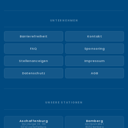
UNTERNEHMEN
Barrierefreiheit
Kontakt
FAQ
Sponsoring
Stellenanzeigen
Impressum
Datenschutz
AGB
UNSERE STATIONEN
Aschaffenburg
Bamberg
Würzburger Str. 130
Kärntenstraße 1
63743 Aschaffenburg
96052 Bamberg