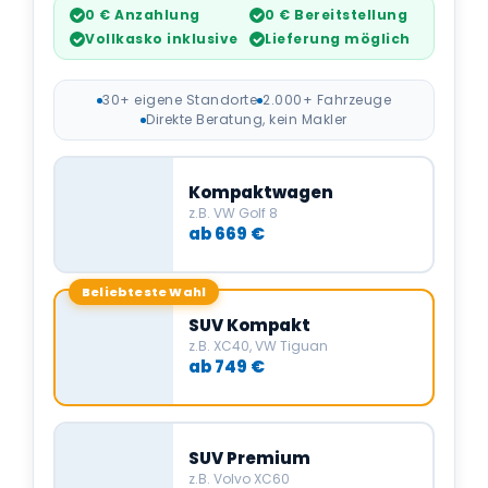
0 € Anzahlung
0 € Bereitstellung
Vollkasko inklusive
Lieferung möglich
30+ eigene Standorte
2.000+ Fahrzeuge
Direkte Beratung, kein Makler
Kompaktwagen
z.B. VW Golf 8
ab 669 €
Beliebteste Wahl
SUV Kompakt
z.B. XC40, VW Tiguan
ab 749 €
SUV Premium
z.B. Volvo XC60