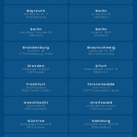
Bayreuth
Berlin
Wolfsbacher Str. 10
Alt-Biesdorf 36
95448 Bayreuth
12683 Berlin
Berlin
Berlin
Marzahner Chaussee 219
Körnerstr. 50/51
12681 Berlin
12169 Berlin
Brandenburg
Braunschweig
Upstallstr. 2B
Hamburger Str. 268
14772 Brandenburg / Havel
38114 Braunschweig
Dresden
Erfurt
Hamburger Straße 37
Binderslebener Landstr. 92
01067 Dresden
99092 Erfurt
Frankfurt
Fürstenwalde
Spitzkrugring 4
Auto-Focus 3
15234 Frankfurt (Oder)
15517 Fürstenwalde / Spree
Geesthacht
Greifswald
Steinstraße 80
An den Bäckerwiesen 9
21502 Geesthacht
17489 Greifswald
Güstrow
Hamburg
Verbindungschaussee 8c
Curslacker Neuer Deich 66
18273 Güstrow
21029 Hamburg