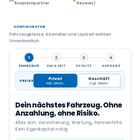
Ansprechpartner
Reviews)
KONFIGURATOR
Fahrzeugklasse, Kilometer und Laufzeit wählen.
Unverbindlich.
1
2
3
4
FAHRZEUG
KM & ZEIT
SCHUTZ
ANFRAGE
Privat
Geschäft
PREISE
inkl. MwSt.
zzgl. MwSt.
Dein nächstes Fahrzeug. Ohne
Anzahlung, ohne Risiko.
Alles drin: Versicherung, Wartung, Pannenhilfe.
Kein Eigenkapital nötig.