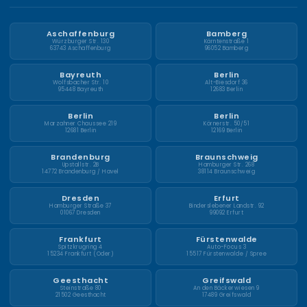
Aschaffenburg
Bamberg
Würzburger Str. 130
Kärntenstraße 1
63743 Aschaffenburg
96052 Bamberg
Bayreuth
Berlin
Wolfsbacher Str. 10
Alt-Biesdorf 36
95448 Bayreuth
12683 Berlin
Berlin
Berlin
Marzahner Chaussee 219
Körnerstr. 50/51
12681 Berlin
12169 Berlin
Brandenburg
Braunschweig
Upstallstr. 2B
Hamburger Str. 268
14772 Brandenburg / Havel
38114 Braunschweig
Dresden
Erfurt
Hamburger Straße 37
Binderslebener Landstr. 92
01067 Dresden
99092 Erfurt
Frankfurt
Fürstenwalde
Spitzkrugring 4
Auto-Focus 3
15234 Frankfurt (Oder)
15517 Fürstenwalde / Spree
Geesthacht
Greifswald
Steinstraße 80
An den Bäckerwiesen 9
21502 Geesthacht
17489 Greifswald