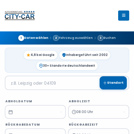
Daten wählen
Fahrzeug auswählen
Buchen
1
2
3
4,8 bei Google
Inhabergeführt seit 2002
30+ Standorte deutschlandweit
Standort
ABHOLDATUM
ABHOLZEIT
08:00 Uhr
RÜCKGABEDATUM
RÜCKGABEZEIT