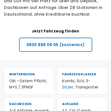
und SUV mit viel Platz für Skier und Gepäck,
Dachboxen auf Anfrage. Über 28 Stationen in
Deutschland, ohne Kreditkarte buchbar.
Jetzt Fahrzeug finden
0800 888 08 05 (kostenlos)
WINTERREIFEN
FAHRZEUGKLASSEN
Okt.–Ostern Pflicht,
Kombi, SUV,
9-
M+S / 3PMSF
Sitzer
, Transporter
DACHBOXEN
AUSLAND
Auf Anfrage, je nach
AT, CH, IT nach