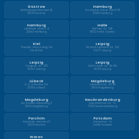
Güstrow
Hamburg
Verbindungschaussee 8c
Curslacker Neuer Deich 66
18273 Güstrow
21029 Hamburg
Hamburg
Halle
Jenfelder Allee 2-4
Berliner Str. 238
22043 Hamburg
06122 Halle (Saale)
Kiel
Leipzig
Theodor-Heuss-Ring 124
Richard-Lehmann-Str. 120
24143 Kiel
04277 Leipzig
Leipzig
Leipzig
Torgauer Str. 333
Delitzscher Str. 84-86
04347 Leipzig
04129 Leipzig
Lübeck
Magdeburg
b. d. Lohmühle 21A
Liebknechtstr. 66-68
23554 Lübeck
39110 Magdeburg
Magdeburg
Neubrandenburg
Am Großen Silberberg 3
Neustrelitzer Str. 111
39130 Magdeburg
17033 Neubrandenburg
Parchim
Potsdam
Neuhofer Weiche 43
Gerlachstr. 14
19370 Parchim
14480 Potsdam
Waren