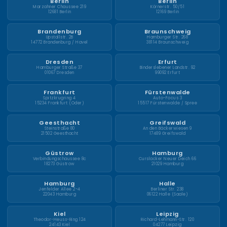
Berlin
Berlin
Marzahner Chaussee 219
Körnerstr. 50/51
12681 Berlin
12169 Berlin
Brandenburg
Braunschweig
Upstallstr. 2B
Hamburger Str. 268
14772 Brandenburg / Havel
38114 Braunschweig
Dresden
Erfurt
Hamburger Straße 37
Binderslebener Landstr. 92
01067 Dresden
99092 Erfurt
Frankfurt
Fürstenwalde
Spitzkrugring 4
Auto-Focus 3
15234 Frankfurt (Oder)
15517 Fürstenwalde / Spree
Geesthacht
Greifswald
Steinstraße 80
An den Bäckerwiesen 9
21502 Geesthacht
17489 Greifswald
Güstrow
Hamburg
Verbindungschaussee 8c
Curslacker Neuer Deich 66
18273 Güstrow
21029 Hamburg
Hamburg
Halle
Jenfelder Allee 2-4
Berliner Str. 238
22043 Hamburg
06122 Halle (Saale)
Kiel
Leipzig
Theodor-Heuss-Ring 124
Richard-Lehmann-Str. 120
24143 Kiel
04277 Leipzig