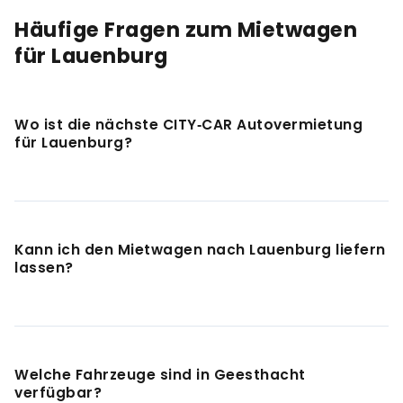
Häufige Fragen zum Mietwagen
für Lauenburg
Wo ist die nächste CITY‑CAR Autovermietung
für Lauenburg?
Die nächste CITY-CAR Autovermietung Station ist in
Geesthacht, etwa 10 km entfernt. Mit dem Auto in
rund 15 Minuten erreichbar. Adresse und
Kann ich den Mietwagen nach Lauenburg liefern
Öffnungszeiten findest du auf der
Stationsseite
.
lassen?
Auf Anfrage liefern wir den Mietwagen nach
Lauenburg. Die Konditionen besprechen wir gerne
individuell. Ruf einfach an unter 0800 888 08 05 oder
Welche Fahrzeuge sind in Geesthacht
kontaktiere die Station Geesthacht direkt.
verfügbar?