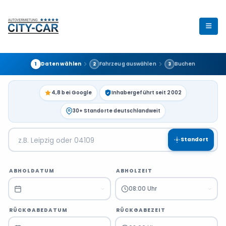
Daten wählen
Fahrzeug auswählen
Buchen
1
2
3
4,8 bei Google
Inhabergeführt seit 2002
30+ Standorte deutschlandweit
Standort
ABHOLDATUM
ABHOLZEIT
08:00 Uhr
RÜCKGABEDATUM
RÜCKGABEZEIT