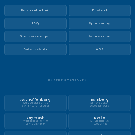
Barrierefreiheit
Kontakt
FAQ
Sponsoring
Stellenanzeigen
Impressum
Datenschutz
AGB
UNSERE STATIONEN
Aschaffenburg
Bamberg
Würzburger Str. 130
Kärntenstraße 1
63743 Aschaffenburg
96052 Bamberg
Bayreuth
Berlin
Wolfsbacher Str. 10
Alt-Biesdorf 36
95448 Bayreuth
12683 Berlin