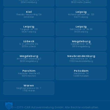
22043 Hamburg
06122 Halle (Saale)
Kiel
Leipzig
Theodor-Heuss-Ring 124
Richard-Lehmann-Str. 120
24143 Kiel
04277 Leipzig
Leipzig
Leipzig
Torgauer Str. 333
Delitzscher Str. 84-86
04347 Leipzig
04129 Leipzig
Lübeck
Magdeburg
b. d. Lohmühle 21A
Liebknechtstr. 66-68
23554 Lübeck
39110 Magdeburg
Magdeburg
Neubrandenburg
Am Großen Silberberg 3
Neustrelitzer Str. 111
39130 Magdeburg
17033 Neubrandenburg
Parchim
Potsdam
Neuhofer Weiche 43
Gerlachstr. 14
19370 Parchim
14480 Potsdam
Waren
Siegfried-Marcus-Str. 7
17192 Waren
©
– CITY-CAR Autovermietung GmbH. Alle Rechte vorbehalten.