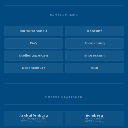
UNTERNEHMEN
Barrierefreiheit
Kontakt
FAQ
Sponsoring
Stellenanzeigen
Impressum
Datenschutz
AGB
UNSERE STATIONEN
Aschaffenburg
Bamberg
Würzburger Str. 130
Kärntenstraße 1
63743 Aschaffenburg
96052 Bamberg