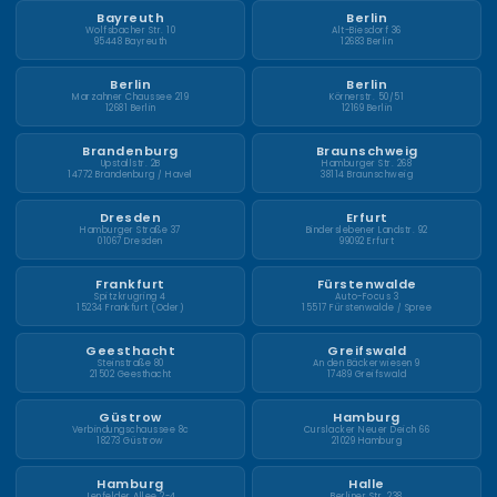
Bayreuth
Berlin
Wolfsbacher Str. 10
Alt-Biesdorf 36
95448 Bayreuth
12683 Berlin
Berlin
Berlin
Marzahner Chaussee 219
Körnerstr. 50/51
12681 Berlin
12169 Berlin
Brandenburg
Braunschweig
Upstallstr. 2B
Hamburger Str. 268
14772 Brandenburg / Havel
38114 Braunschweig
Dresden
Erfurt
Hamburger Straße 37
Binderslebener Landstr. 92
01067 Dresden
99092 Erfurt
Frankfurt
Fürstenwalde
Spitzkrugring 4
Auto-Focus 3
15234 Frankfurt (Oder)
15517 Fürstenwalde / Spree
Geesthacht
Greifswald
Steinstraße 80
An den Bäckerwiesen 9
21502 Geesthacht
17489 Greifswald
Güstrow
Hamburg
Verbindungschaussee 8c
Curslacker Neuer Deich 66
18273 Güstrow
21029 Hamburg
Hamburg
Halle
Jenfelder Allee 2-4
Berliner Str. 238