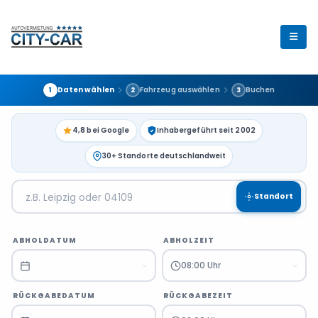
Daten wählen
Fahrzeug auswählen
Buchen
1
2
3
4,8 bei Google
Inhabergeführt seit 2002
30+ Standorte deutschlandweit
Standort
ABHOLDATUM
ABHOLZEIT
08:00 Uhr
RÜCKGABEDATUM
RÜCKGABEZEIT