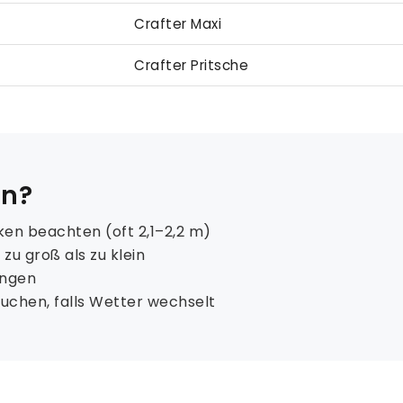
Crafter Maxi
Crafter Pritsche
en?
en beachten (oft 2,1–2,2 m)
u groß als zu klein
ingen
buchen, falls Wetter wechselt