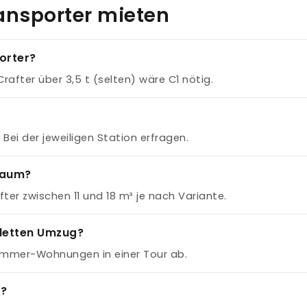
ansporter mieten
orter?
 Crafter über 3,5 t (selten) wäre C1 nötig.
Bei der jeweiligen Station erfragen.
raum?
ter zwischen 11 und 18 m³ je nach Variante.
pletten Umzug?
-Zimmer-Wohnungen in einer Tour ab.
n?