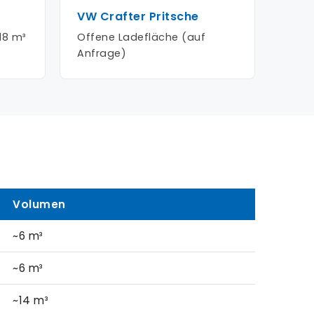
VW Crafter Pritsche
18 m³
Offene Ladefläche (auf
Anfrage)
Volumen
~6 m³
~6 m³
~14 m³