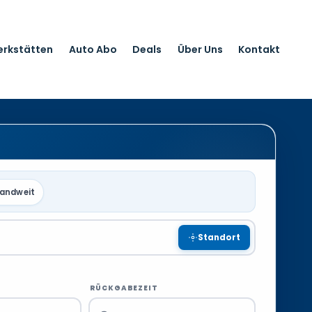
erkstätten
Auto Abo
Deals
Über Uns
Kontakt
landweit
Standort
RÜCKGABEZEIT