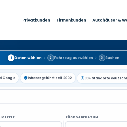
Privatkunden
Firmenkunden
Autohäuser & W
Daten wählen
Fahrzeug auswählen
Buchen
1
2
3
ei Google
Inhabergeführt seit 2002
30+ Standorte deutsch
HOLZEIT
RÜCKGABEDATUM