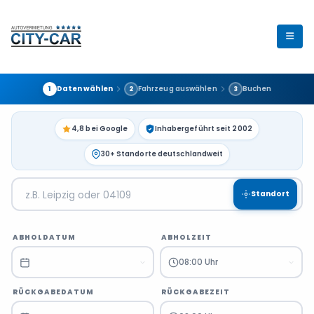
Daten wählen
Fahrzeug auswählen
Buchen
1
2
3
4,8 bei Google
Inhabergeführt seit 2002
30+ Standorte deutschlandweit
Standort
ABHOLDATUM
ABHOLZEIT
08:00 Uhr
RÜCKGABEDATUM
RÜCKGABEZEIT