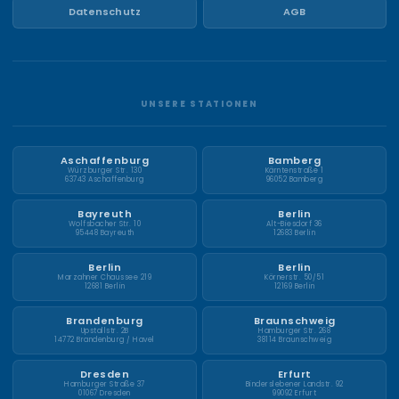
Datenschutz
AGB
UNSERE STATIONEN
Aschaffenburg
Bamberg
Würzburger Str. 130
Kärntenstraße 1
63743 Aschaffenburg
96052 Bamberg
Bayreuth
Berlin
Wolfsbacher Str. 10
Alt-Biesdorf 36
95448 Bayreuth
12683 Berlin
Berlin
Berlin
Marzahner Chaussee 219
Körnerstr. 50/51
12681 Berlin
12169 Berlin
Brandenburg
Braunschweig
Upstallstr. 2B
Hamburger Str. 268
14772 Brandenburg / Havel
38114 Braunschweig
Dresden
Erfurt
Hamburger Straße 37
Binderslebener Landstr. 92
01067 Dresden
99092 Erfurt