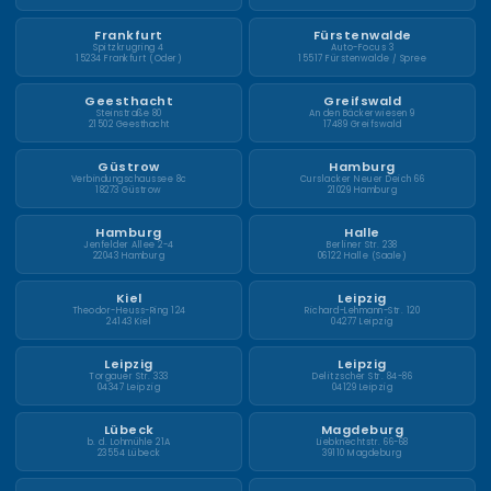
Frankfurt
Fürstenwalde
Spitzkrugring 4
Auto-Focus 3
15234 Frankfurt (Oder)
15517 Fürstenwalde / Spree
Geesthacht
Greifswald
Steinstraße 80
An den Bäckerwiesen 9
21502 Geesthacht
17489 Greifswald
Güstrow
Hamburg
Verbindungschaussee 8c
Curslacker Neuer Deich 66
18273 Güstrow
21029 Hamburg
Hamburg
Halle
Jenfelder Allee 2-4
Berliner Str. 238
22043 Hamburg
06122 Halle (Saale)
Kiel
Leipzig
Theodor-Heuss-Ring 124
Richard-Lehmann-Str. 120
24143 Kiel
04277 Leipzig
Leipzig
Leipzig
Torgauer Str. 333
Delitzscher Str. 84-86
04347 Leipzig
04129 Leipzig
Lübeck
Magdeburg
b. d. Lohmühle 21A
Liebknechtstr. 66-68
23554 Lübeck
39110 Magdeburg