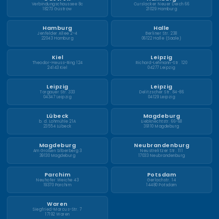
Verbindungschaussee 8c
Curslacker Neuer Deich 66
18273 Güstrow
21029 Hamburg
Hamburg
Halle
Jenfelder Allee 2-4
Berliner Str. 238
22043 Hamburg
06122 Halle (Saale)
Kiel
Leipzig
Theodor-Heuss-Ring 124
Richard-Lehmann-Str. 120
24143 Kiel
04277 Leipzig
Leipzig
Leipzig
Torgauer Str. 333
Delitzscher Str. 84-86
04347 Leipzig
04129 Leipzig
Lübeck
Magdeburg
b. d. Lohmühle 21A
Liebknechtstr. 66-68
23554 Lübeck
39110 Magdeburg
Magdeburg
Neubrandenburg
Am Großen Silberberg 3
Neustrelitzer Str. 111
39130 Magdeburg
17033 Neubrandenburg
Parchim
Potsdam
Neuhofer Weiche 43
Gerlachstr. 14
19370 Parchim
14480 Potsdam
Waren
Siegfried-Marcus-Str. 7
17192 Waren