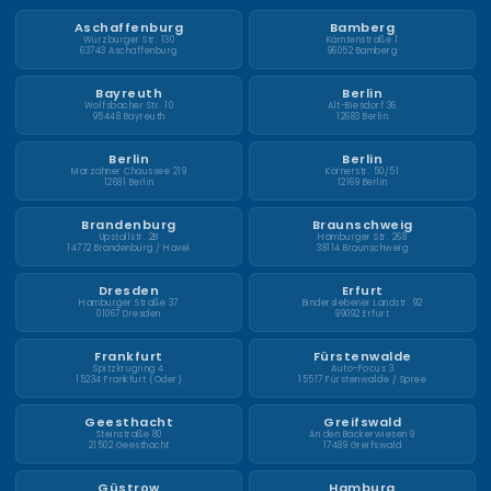
Aschaffenburg
Bamberg
Würzburger Str. 130
Kärntenstraße 1
63743 Aschaffenburg
96052 Bamberg
Bayreuth
Berlin
Wolfsbacher Str. 10
Alt-Biesdorf 36
95448 Bayreuth
12683 Berlin
Berlin
Berlin
Marzahner Chaussee 219
Körnerstr. 50/51
12681 Berlin
12169 Berlin
Brandenburg
Braunschweig
Upstallstr. 2B
Hamburger Str. 268
14772 Brandenburg / Havel
38114 Braunschweig
Dresden
Erfurt
Hamburger Straße 37
Binderslebener Landstr. 92
01067 Dresden
99092 Erfurt
Frankfurt
Fürstenwalde
Spitzkrugring 4
Auto-Focus 3
15234 Frankfurt (Oder)
15517 Fürstenwalde / Spree
Geesthacht
Greifswald
Steinstraße 80
An den Bäckerwiesen 9
21502 Geesthacht
17489 Greifswald
Güstrow
Hamburg