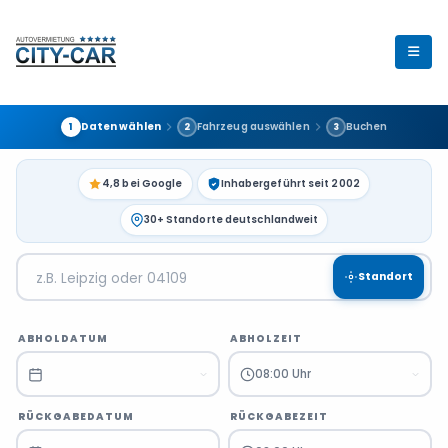
Daten wählen
Fahrzeug auswählen
Buchen
1
2
3
4,8 bei Google
Inhabergeführt seit 2002
30+ Standorte deutschlandweit
Standort
ABHOLDATUM
ABHOLZEIT
08:00 Uhr
RÜCKGABEDATUM
RÜCKGABEZEIT