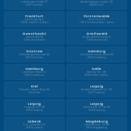
Hamburger Straße 37
Binderslebener Landstr. 92
01067 Dresden
99092 Erfurt
Frankfurt
Fürstenwalde
Spitzkrugring 4
Auto-Focus 3
15234 Frankfurt (Oder)
15517 Fürstenwalde / Spree
Geesthacht
Greifswald
Steinstraße 80
An den Bäckerwiesen 9
21502 Geesthacht
17489 Greifswald
Güstrow
Hamburg
Verbindungschaussee 8c
Curslacker Neuer Deich 66
18273 Güstrow
21029 Hamburg
Hamburg
Halle
Jenfelder Allee 2-4
Berliner Str. 238
22043 Hamburg
06122 Halle (Saale)
Kiel
Leipzig
Theodor-Heuss-Ring 124
Richard-Lehmann-Str. 120
24143 Kiel
04277 Leipzig
Leipzig
Leipzig
Torgauer Str. 333
Delitzscher Str. 84-86
04347 Leipzig
04129 Leipzig
Lübeck
Magdeburg
b. d. Lohmühle 21A
Liebknechtstr. 66-68
23554 Lübeck
39110 Magdeburg