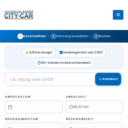
Daten wählen
Fahrzeug auswählen
Buchen
1
2
3
4,8 bei Google
Inhabergeführt seit 2002
30+ Standorte deutschlandweit
Standort
ABHOLDATUM
ABHOLZEIT
08:00 Uhr
RÜCKGABEDATUM
RÜCKGABEZEIT