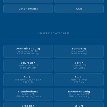
Datenschutz
AGB
UNSERE STATIONEN
Aschaffenburg
Bamberg
Würzburger Str. 130
Kärntenstraße 1
63743 Aschaffenburg
96052 Bamberg
Bayreuth
Berlin
Wolfsbacher Str. 10
Alt-Biesdorf 36
95448 Bayreuth
12683 Berlin
Berlin
Berlin
Marzahner Chaussee 219
Körnerstr. 50/51
12681 Berlin
12169 Berlin
Brandenburg
Braunschweig
Upstallstr. 2B
Hamburger Str. 268
14772 Brandenburg / Havel
38114 Braunschweig
Dresden
Erfurt