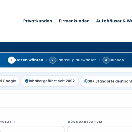
Privatkunden
Firmenkunden
Autohäuser & W
Daten wählen
Fahrzeug auswählen
Buchen
1
2
3
ei Google
Inhabergeführt seit 2002
30+ Standorte deutsch
HOLZEIT
RÜCKGABEDATUM