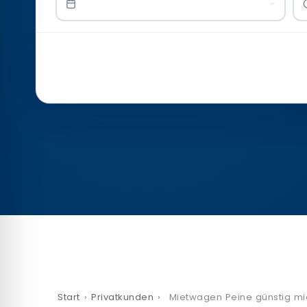
Start
›
Privatkunden
›
Mietwagen Peine günstig mi