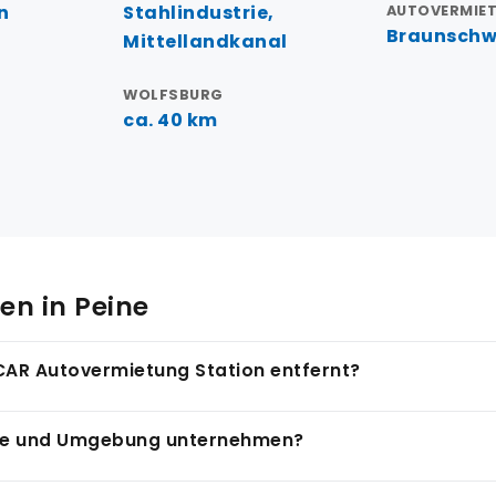
n
Stahlindustrie,
AUTOVERMIE
Braunschw
Mittellandkanal
WOLFSBURG
ca. 40 km
n in Peine
-CAR Autovermietung Station entfernt?
findet sich in Braunschweig, ca. 28 km westlich von Peine
ine und Umgebung unternehmen?
 und über die A2 in rund 35 Minuten erreichbar.
 Hannover und bietet Ausflüge zum Mittellandkanal, in den