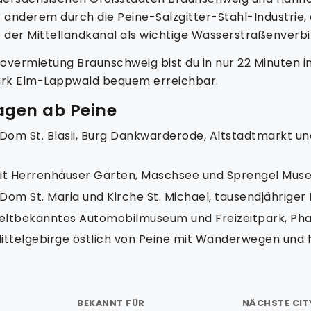
ter anderem durch die Peine-Salzgitter-Stahl-Industrie
ft der Mittellandkanal als wichtige Wasserstraßenverb
vermietung Braunschweig bist du in nur 22 Minuten in
ark Elm-Lappwald bequem erreichbar.
agen ab Peine
Dom St. Blasii, Burg Dankwarderode, Altstadtmarkt u
t Herrenhäuser Gärten, Maschsee und Sprengel Mus
m St. Maria und Kirche St. Michael, tausendjähriger
eltbekanntes Automobilmuseum und Freizeitpark, Ph
ttelgebirge östlich von Peine mit Wanderwegen und 
BEKANNT FÜR
NÄCHSTE CIT