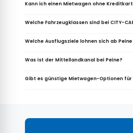
Kann ich einen Mietwagen ohne Kreditkar
historische Innenstadt mit der Stadtkirche St. J
Ja. Die CITY-CAR Autovermietung Braunschweig ak
Welche Fahrzeugklassen sind bei CITY-C
Kaution und Zahlung findest du im Online-Buc
Die CITY-CAR Autovermietung Braunschweig häl
Welche Ausflugsziele lohnen sich ab Pein
Online-Buchungssystem in Echtzeit.
Ab Peine erreichst du Braunschweig in 22 Minu
Was ist der Mittellandkanal bei Peine?
in 40 Minuten. Der Naturpark Elm-Lappwald begin
Der Mittellandkanal verläuft nördlich von Pein
Gibt es günstige Mietwagen-Optionen für
Westen mit der Elbe im Osten. Am Kanal gibt es
niedersächsischen Tiefebene.
Die CITY-CAR Autovermietung Braunschweig biet
zeitsparend. Online-Buchung sichert dir die be