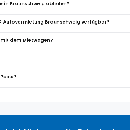
te in Braunschweig abholen?
akobi. Braunschweig ist in 22 Minuten erreichbar, Hildeshei
zeptiert auch EC-Karte als Zahlungsmittel. Eine Kreditkart
AR Autovermietung Braunschweig verfügbar?
hungssystem.
t Kleinwagen, Kompaktklasse, Kombis, SUVs und Transporte
e mit dem Mietwagen?
ten, Hannover in 35 Minuten, Hildesheim (UNESCO-Welterbe
nt direkt östlich von Peine.
e und ist eine der längsten künstlichen Wasserstraßen Euro
 Peine?
 Radwege und Ausblicke auf die Binnenschifffahrt, ein bes
et Mietwagen ab 29 Euro pro Tag. Durch die kurze Distanz 
ste Verfügbarkeit und günstigste Konditionen.