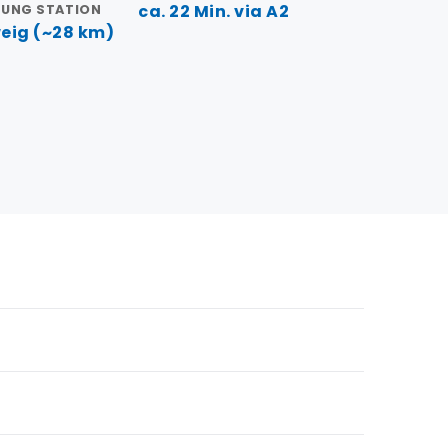
ca. 22 Min. via A2
TUNG STATION
eig (~28 km)
. Die Fahrt über die A2 dauert rund 22 Minuten.
 Naturpark Elm-Lappwald sowie in die