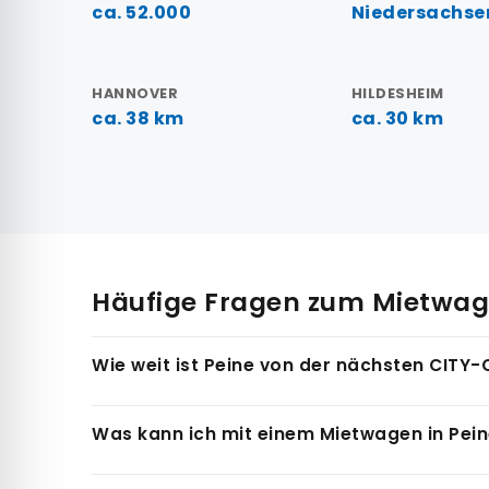
ca. 52.000
Niedersachse
HANNOVER
HILDESHEIM
ca. 38 km
ca. 30 km
Häufige Fragen zum Mietwage
Wie weit ist Peine von der nächsten CITY
Die nächste CITY-CAR Autovermietung Station be
Was kann ich mit einem Mietwagen in Pe
Alternativ ist auch Hannover ca. 38 km entfernt
Peine liegt zentral zwischen Braunschweig und