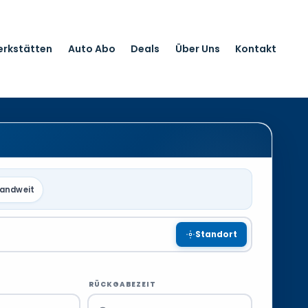
erkstätten
Auto Abo
Deals
Über Uns
Kontakt
landweit
Standort
RÜCKGABEZEIT