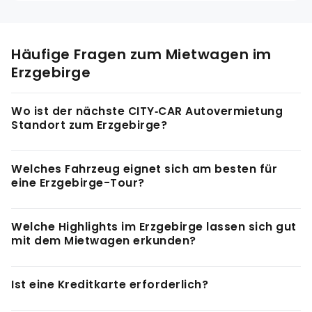
Häufige Fragen zum Mietwagen im
Erzgebirge
Wo ist der nächste CITY‑CAR Autovermietung
Standort zum Erzgebirge?
Die nächsten Stationen sind Dresden (ca. 70 km zum
Welches Fahrzeug eignet sich am besten für
Erzgebirgskamm) und Leipzig (ca. 100 km). Beide
eine Erzgebirge-Tour?
Standorte sind ideal als Ausgangspunkt für eine
Erzgebirge-Tour.
Für das Erzgebirge empfehlen sich Fahrzeuge mit
Welche Highlights im Erzgebirge lassen sich gut
guter Traktion, da viele Straßen kurvig und im Winter
mit dem Mietwagen erkunden?
schneebedeckt sein können. Kompaktkombis, SUVs
und Allradfahrzeuge sind gut geeignet. Transporter
Mit dem Mietwagen erreichst du Annaberg-Buchholz,
Ist eine Kreditkarte erforderlich?
bieten sich an, wenn ihr viel Gepäck oder
Schneeberg, Oberwiesenthal, das Freilichtbergwerk
Wintersportausrüstung dabei habt.
Zinnwald, die Erzgebirgische Aussichtsstraße sowie