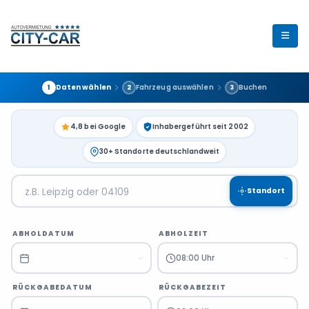
Daten wählen
Fahrzeug auswählen
Buchen
1
2
3
4,8 bei Google
Inhabergeführt seit 2002
30+ Standorte deutschlandweit
Standort
ABHOLDATUM
ABHOLZEIT
08:00 Uhr
RÜCKGABEDATUM
RÜCKGABEZEIT