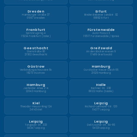
Dresden
Erfurt
Hamburger Straße 37
Binderslebener Landstr. 92
01067 Dresden
99092 Erfurt
Frankfurt
Fürstenwalde
Spitzkrugring 4
Auto-Focus 3
15234 Frankfurt (Oder)
15517 Fürstenwalde / Spree
Geesthacht
Greifswald
Steinstraße 80
An den Bäckerwiesen 9
21502 Geesthacht
17489 Greifswald
Güstrow
Hamburg
Verbindungschaussee 8c
Curslacker Neuer Deich 66
18273 Güstrow
21029 Hamburg
Hamburg
Halle
Jenfelder Allee 2-4
Berliner Str. 238
22043 Hamburg
06122 Halle (Saale)
Kiel
Leipzig
Theodor-Heuss-Ring 124
Richard-Lehmann-Str. 120
24143 Kiel
04277 Leipzig
Leipzig
Leipzig
Torgauer Str. 333
Delitzscher Str. 84-86
04347 Leipzig
04129 Leipzig