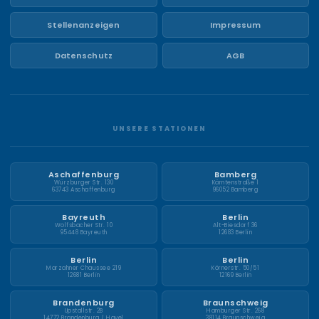
Stellenanzeigen
Impressum
Datenschutz
AGB
UNSERE STATIONEN
Aschaffenburg
Bamberg
Würzburger Str. 130
Kärntenstraße 1
63743 Aschaffenburg
96052 Bamberg
Bayreuth
Berlin
Wolfsbacher Str. 10
Alt-Biesdorf 36
95448 Bayreuth
12683 Berlin
Berlin
Berlin
Marzahner Chaussee 219
Körnerstr. 50/51
12681 Berlin
12169 Berlin
Brandenburg
Braunschweig
Upstallstr. 2B
Hamburger Str. 268
14772 Brandenburg / Havel
38114 Braunschweig