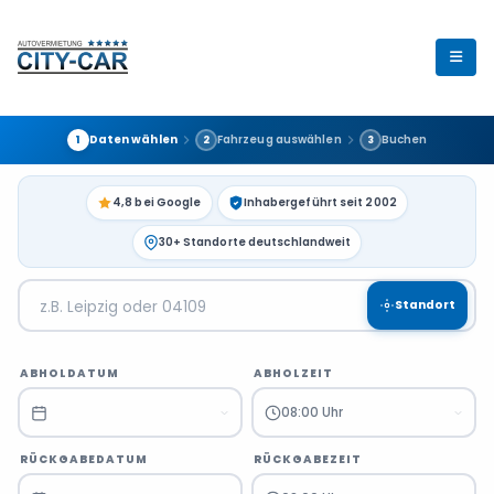
Daten wählen
Fahrzeug auswählen
Buchen
1
2
3
4,8 bei Google
Inhabergeführt seit 2002
30+ Standorte deutschlandweit
Standort
ABHOLDATUM
ABHOLZEIT
08:00 Uhr
RÜCKGABEDATUM
RÜCKGABEZEIT