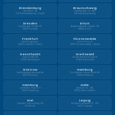
Brandenburg
Braunschweig
Upstallstr. 2B
Hamburger Str. 268
14772 Brandenburg / Havel
38114 Braunschweig
Dresden
Erfurt
Hamburger Straße 37
Binderslebener Landstr. 92
01067 Dresden
99092 Erfurt
Frankfurt
Fürstenwalde
Spitzkrugring 4
Auto-Focus 3
15234 Frankfurt (Oder)
15517 Fürstenwalde / Spree
Geesthacht
Greifswald
Steinstraße 80
An den Bäckerwiesen 9
21502 Geesthacht
17489 Greifswald
Güstrow
Hamburg
Verbindungschaussee 8c
Curslacker Neuer Deich 66
18273 Güstrow
21029 Hamburg
Hamburg
Halle
Jenfelder Allee 2-4
Berliner Str. 238
22043 Hamburg
06122 Halle (Saale)
Kiel
Leipzig
Theodor-Heuss-Ring 124
Richard-Lehmann-Str. 120
24143 Kiel
04277 Leipzig