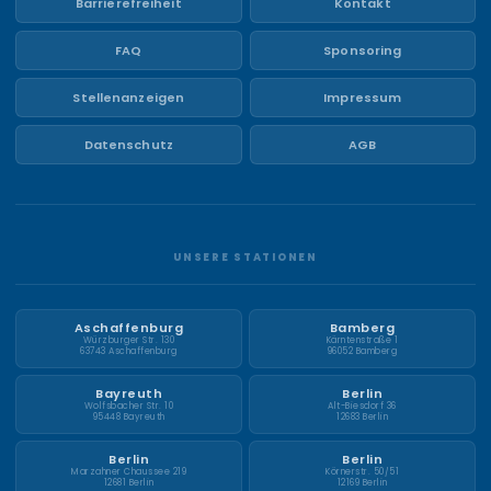
Barrierefreiheit
Kontakt
FAQ
Sponsoring
Stellenanzeigen
Impressum
Datenschutz
AGB
UNSERE STATIONEN
Aschaffenburg
Bamberg
Würzburger Str. 130
Kärntenstraße 1
63743 Aschaffenburg
96052 Bamberg
Bayreuth
Berlin
Wolfsbacher Str. 10
Alt-Biesdorf 36
95448 Bayreuth
12683 Berlin
Berlin
Berlin
Marzahner Chaussee 219
Körnerstr. 50/51
12681 Berlin
12169 Berlin