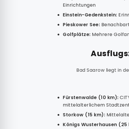
Einrichtungen
Einstein-Gedenkstein:
Erin
Pieskower See:
Benachbarte
Golfplätze:
Mehrere Golfan
Ausflugs
Bad Saarow liegt in d
Fürstenwalde (10 km):
CITY
mittelalterlichem Stadtze
Storkow (15 km):
Mittelalt
Königs Wusterhausen (25 