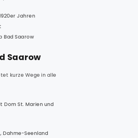
 1920er Jahren
t
ub Bad Saarow
ad Saarow
tet kurze Wege in alle
it Dom St. Marien und
), Dahme-Seenland