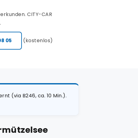
l erkunden. CITY-CAR
.
(kostenlos)
08 05
t (via B246, ca. 10 Min.).
rmützelsee