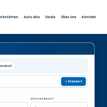
erkstätten
Auto Abo
Deals
Über Uns
Kontakt
landweit
Standort
RÜCKGABEZEIT