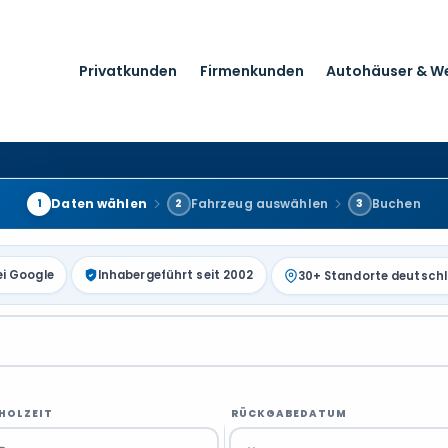
Privatkunden
Firmenkunden
Autohäuser & W
Daten wählen
Fahrzeug auswählen
Buchen
1
2
3
ei Google
Inhabergeführt seit 2002
30+ Standorte deutsch
HOLZEIT
RÜCKGABEDATUM