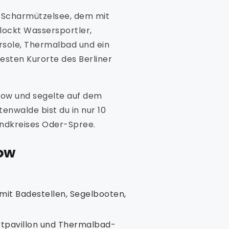
m Scharmützelsee, dem mit
lockt Wassersportler,
rsole, Thermalbad und ein
sten Kurorte des Berliner
row und segelte auf dem
nwalde bist du in nur 10
ndkreises Oder-Spree.
ow
mit Badestellen, Segelbooten,
rtpavillon und Thermalbad-