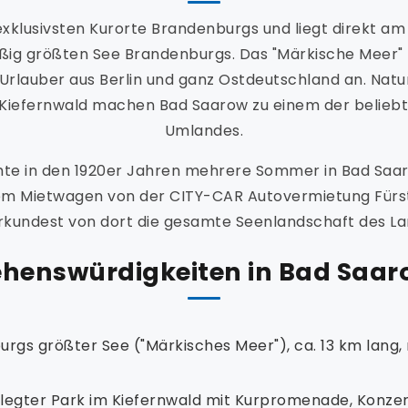
 exklusivsten Kurorte Brandenburgs und liegt direkt a
ßig größten See Brandenburgs. Das "Märkische Meer" 
rlauber aus Berlin und ganz Ostdeutschland an. Natu
Kiefernwald machen Bad Saarow zu einem der beliebte
Umlandes.
chte in den 1920er Jahren mehrere Sommer in Bad Saa
em Mietwagen von der CITY-CAR Autovermietung Fürste
rkundest von dort die gesamte Seenlandschaft des La
ehenswürdigkeiten in Bad Saar
rgs größter See ("Märkisches Meer"), ca. 13 km lang, 
egter Park im Kiefernwald mit Kurpromenade, Konze