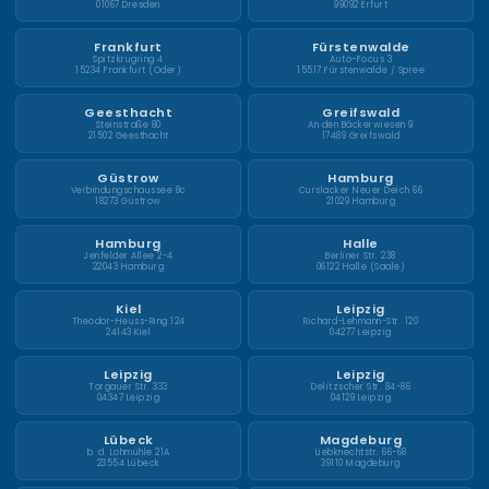
01067 Dresden
99092 Erfurt
Frankfurt
Fürstenwalde
Spitzkrugring 4
Auto-Focus 3
15234 Frankfurt (Oder)
15517 Fürstenwalde / Spree
Geesthacht
Greifswald
Steinstraße 80
An den Bäckerwiesen 9
21502 Geesthacht
17489 Greifswald
Güstrow
Hamburg
Verbindungschaussee 8c
Curslacker Neuer Deich 66
18273 Güstrow
21029 Hamburg
Hamburg
Halle
Jenfelder Allee 2-4
Berliner Str. 238
22043 Hamburg
06122 Halle (Saale)
Kiel
Leipzig
Theodor-Heuss-Ring 124
Richard-Lehmann-Str. 120
24143 Kiel
04277 Leipzig
Leipzig
Leipzig
Torgauer Str. 333
Delitzscher Str. 84-86
04347 Leipzig
04129 Leipzig
Lübeck
Magdeburg
b. d. Lohmühle 21A
Liebknechtstr. 66-68
23554 Lübeck
39110 Magdeburg