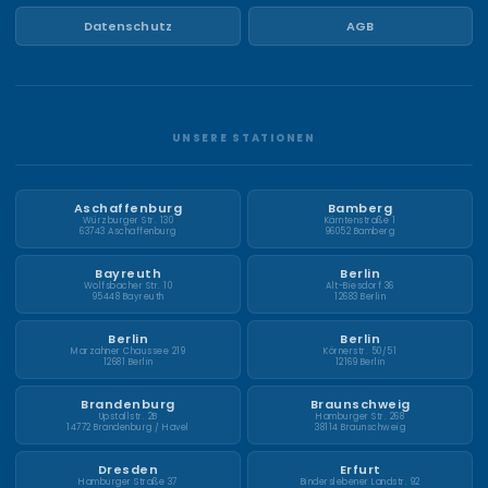
Datenschutz
AGB
UNSERE STATIONEN
Aschaffenburg
Bamberg
Würzburger Str. 130
Kärntenstraße 1
63743 Aschaffenburg
96052 Bamberg
Bayreuth
Berlin
Wolfsbacher Str. 10
Alt-Biesdorf 36
95448 Bayreuth
12683 Berlin
Berlin
Berlin
Marzahner Chaussee 219
Körnerstr. 50/51
12681 Berlin
12169 Berlin
Brandenburg
Braunschweig
Upstallstr. 2B
Hamburger Str. 268
14772 Brandenburg / Havel
38114 Braunschweig
Dresden
Erfurt
Hamburger Straße 37
Binderslebener Landstr. 92