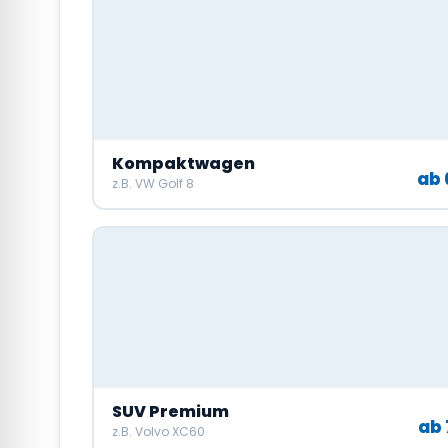
Kompaktwagen
ab 
z.B. VW Golf 8
SUV Premium
ab 
z.B. Volvo XC60