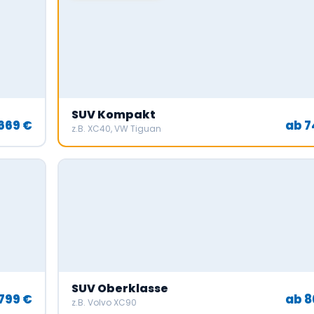
SUV Kompakt
669 €
ab 7
z.B. XC40, VW Tiguan
SUV Oberklasse
799 €
ab 8
z.B. Volvo XC90